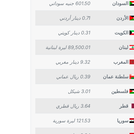
السودان
601.50 جنيه سوداني
الأردن
0.71 دينار أردني
الكويت
0.31 دينار كويتي
لبنان
89,500.01 ليرة لبنانية
المغرب
9.32 دينار مغربي
سلطنة عمان
0.39 ريال عماني
فلسطين
3.01 شيكل
قطر
3.64 ريال قطري
سوريا
121.53 ليرة سورية