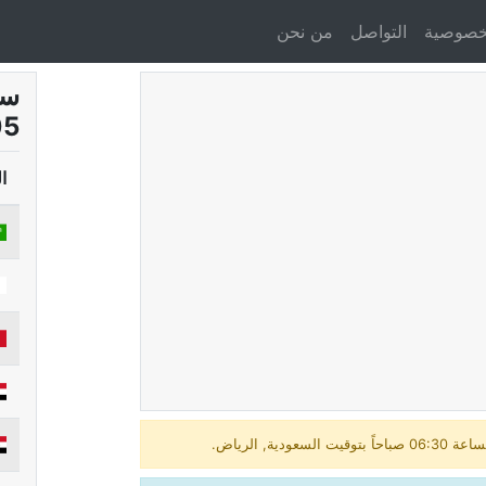
خصوصية
التواصل
من نحن
سع
8/05
ا