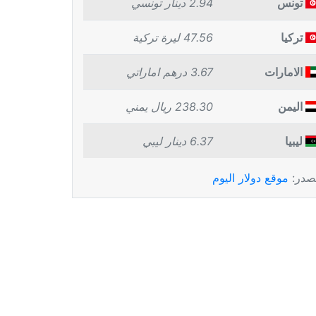
تونس
2.94 دينار تونسي
تركيا
47.56 ليرة تركية
الامارات
3.67 درهم اماراتي
اليمن
238.30 ريال يمني
ليبيا
6.37 دينار ليبي
صدر:
موقع دولار اليوم