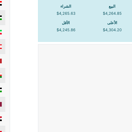
البيع
الشراء
$4,265.63
$4,264.85
الأعلى
الأقل
$4,245.86
$4,304.20